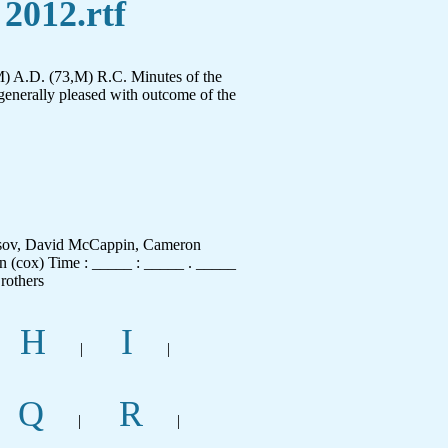
 2012.rtf
M) A.D. (73,M) R.C. Minutes of the
 generally pleased with outcome of the
nasov, David McCappin, Cameron
n (cox) Time : _____ : _____ . _____
rothers
H
I
|
|
Q
R
|
|