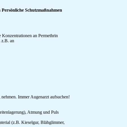
n
Persönliche Schutzmaßnahmen
be Konzentrationen an Permethrin
 z.B. an
ng nehmen. Immer Augenarzt aufsuchen!
Seitenlagerung), Atmung und Puls
erial (z.B. Kieselgur, Blähglimmer,