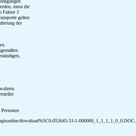
Bedingungen
erden, muss die
m Faktor 3
ransporte gelten
ddierung der
en.
gsgemäßen
ständigen,
ewahren.
steller
e Personen
/wingisonline/download%5C0-052645-53-1-000000_1_1_1_1_0_0.DOC