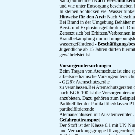
Sand) aufnehmen
Nach Verschlucken
und wie unter Entsorgung beschrieben 
In kleinen Schlucken viel Wasser trinke
Hinweise für den Arzt:
Nach Verschlu
Bei Brand in der Umgebung Behälter m
Berst- und Explosionsgefahr durch Dru
Zersetzt sich bei Erhitzen/Verbrennen 
Brandbekämpfung nur mit umgebungslu
wassergefährdend -
Beschäftigungsbe
Jugendliche ab 15 Jahren dürfen hiermit
gewährleistet ist.
Vorsorgeuntersuchungen
Beim Tragen von Atemschutz ist eine sp
arbeitsmedizinische Vorsorgeuntersuch
- G(26): Atemschutzgeräte
zu veranlassen.Bei Atemschutzgeräten 
nach BGR 190 ist die Vorsorgeuntersuc
anzubieten. Dazu gehören zum Beispiel:
Partikelfilter der Partikelfilterklassen 
partikelfiltrierende
Atemanschlüssen mit Ausatemventilen.
Gefahrguttransport
Der Stoff ist der Klasse 6.1 mit UN
und Verpackungsgruppe III zugeordnet.