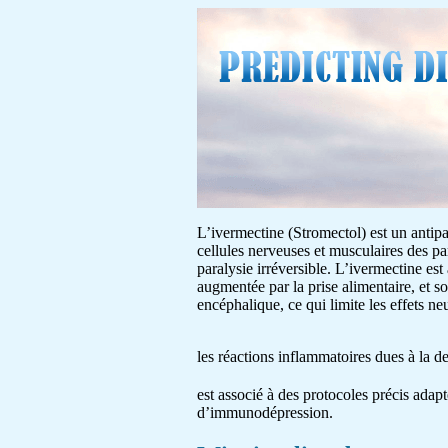
L’ivermectine (Stromectol) est un antipar
cellules nerveuses et musculaires des pa
paralysie irréversible. L’ivermectine est
augmentée par la prise alimentaire, et s
encéphalique, ce qui limite les effets 
les réactions inflammatoires dues à la 
est associé à des protocoles précis adapt
d’immunodépression.