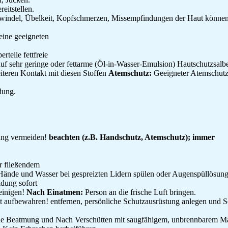
eitstellen.
indel, Übelkeit, Kopfschmerzen, Missempfindungen der Haut könne
ine geeigneten
rteile fettfreie
auf sehr geringe oder fettarme (Öl-in-Wasser-Emulsion) Hautschutzsal
eiteren Kontakt mit diesen Stoffen
Atemschutz:
Geeigneter Atemschutz
dung.
ung vermeiden!
beachten (z.B. Handschutz, Atemschutz); immer
r fließendem
 Hände und Wasser bei gespreizten Lidern spülen oder Augenspüllösu
idung sofort
einigen!
Nach Einatmen:
Person an die frische Luft bringen.
nt aufbewahren! entfernen, persönliche Schutzausrüstung anlegen und 
iche Beatmung und Nach Verschütten mit saugfähigem, unbrennbarem Mat