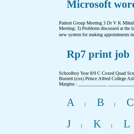
Microsoft word
Patient Group Meeting 3 Dr V K Mittal 
Meeting: 3) Problems discussed at the l
new system for making appointments in T
Rp7 print job
Schoolboy Year 8/9 C Coxed Quad Scull
Burnett (cox) Prince Alfred College As
Margins : ____________ ____________
A
B
C
|
|
J
K
L
|
|