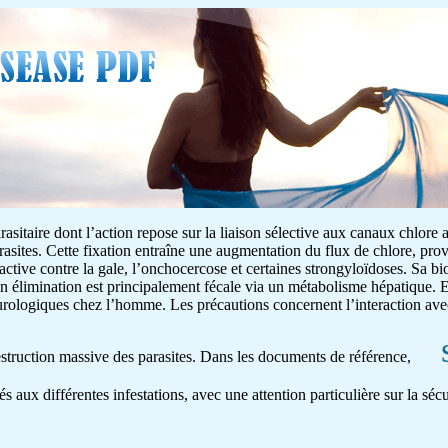
asitaire dont l’action repose sur la liaison sélective aux canaux chlore 
rasites. Cette fixation entraîne une augmentation du flux de chlore, pr
 active contre la gale, l’onchocercose et certaines strongyloïdoses. Sa bio
on élimination est principalement fécale via un métabolisme hépatique. E
neurologiques chez l’homme. Les précautions concernent l’interaction av
destruction massive des parasites. Dans les documents de référence,
és aux différentes infestations, avec une attention particulière sur la séc