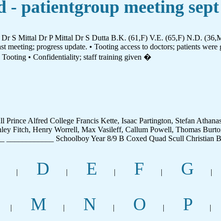
 - patientgroup meeting sept
Dr S Mittal Dr P Mittal Dr S Dutta B.K. (61,F) V.E. (65,F) N.D. (36,
ast meeting; progress update. • Tooting access to doctors; patients were
ooting • Confidentiality; staff training given �
 Prince Alfred College Francis Kette, Isaac Partington, Stefan Atha
hley Fitch, Henry Worrell, Max Vasileff, Callum Powell, Thomas Burto
 ____________ Schoolboy Year 8/9 B Coxed Quad Scull Christian B
D
E
F
G
|
|
|
|
|
M
N
O
P
|
|
|
|
|