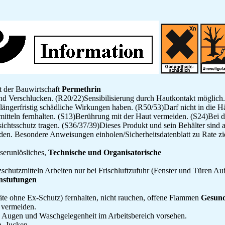
t der Bauwirtschaft
Permethrin
d Verschlucken. (R20/22)Sensibilisierung durch Hautkontakt möglich. 
ängerfristig schädliche Wirkungen haben. (R50/53)Darf nicht in die 
itteln fernhalten. (S13)Berührung mit der Haut vermeiden. (S24)Bei d
htsschutz tragen. (S36/37/39)Dieses Produkt und sein Behälter sind al
den. Besondere Anweisungen einholen/Sicherheitsdatenblatt zu Rate zi
sserunlösliches,
Technische und Organisatorische
zschutzmitteln Arbeiten nur bei Frischluftzufuhr (Fenster und Türen Au
nstufungen
äte ohne Ex-Schutz) fernhalten, nicht rauchen, offene Flammen
Gesund
 vermeiden.
Augen und Waschgelegenheit im Arbeitsbereich vorsehen.
, Jucken.