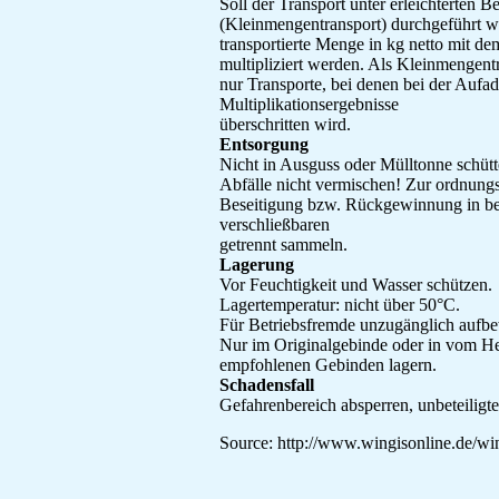
Soll der Transport unter erleichterten 
(Kleinmengentransport) durchgeführt w
transportierte Menge in kg netto mit de
multipliziert werden. Als Kleinmengent
nur Transporte, bei denen bei der Aufa
Multiplikationsergebnisse
überschritten wird.
Entsorgung
Nicht in Ausguss oder Mülltonne schütt
Abfälle nicht vermischen! Zur ordnun
Beseitigung bzw. Rückgewinnung in be
verschließbaren
getrennt sammeln.
Lagerung
Vor Feuchtigkeit und Wasser schützen.
Lagertemperatur: nicht über 50°C.
Für Betriebsfremde unzugänglich aufb
Nur im Originalgebinde oder in vom Her
empfohlenen Gebinden lagern.
Schadensfall
Gefahrenbereich absperren, unbeteiligt
Source: http://www.wingisonline.de