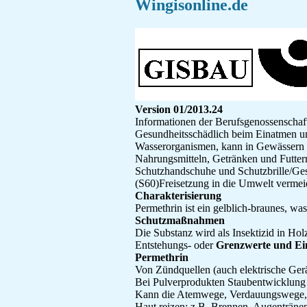
Wingisonline.de
Version 01/2013.24
Informationen der Berufsgenossenschaf
Gesundheitsschädlich beim Einatmen un
Wasserorganismen, kann in Gewässern l
Nahrungsmitteln, Getränken und Futterm
Schutzhandschuhe und Schutzbrille/Gesic
(S60)Freisetzung in die Umwelt vermei
Charakterisierung
Permethrin ist ein gelblich-braunes, wa
Schutzmaßnahmen
Die Substanz wird als Insektizid in Hol
Entstehungs- oder
Grenzwerte und Ei
Permethrin
Von Zündquellen (auch elektrische Ger
Bei Pulverprodukten Staubentwicklung
Kann die Atemwege, Verdauungswege, 
Haut reizen: z.B. Brennen, Augentränen