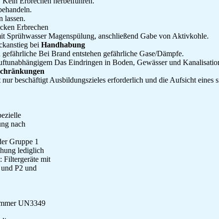
:
Kein Erbrechen herbeiführen.
behandeln.
n lassen.
cken Erbrechen
it Sprühwasser Magenspülung, anschließend Gabe von Aktivkohle.
ckanstieg bei
Handhabung
in gefährliche Bei Brand entstehen gefährliche Gase/Dämpfe.
ftunabhängigem Das Eindringen in Boden, Gewässer und Kanalisation
schränkungen
 nur beschäftigt Ausbildungszieles erforderlich und die Aufsicht eines 
ezielle
ung nach
der Gruppe 1
hung lediglich
 Filtergeräte mit
P1 und P2 und
-Nummer UN3349