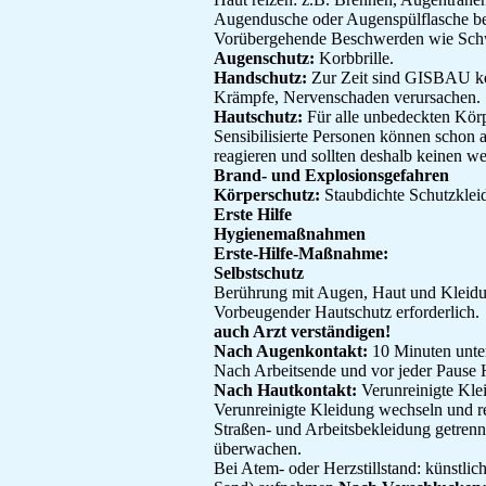
Augendusche oder Augenspülflasche ber
Vorübergehende Beschwerden wie Schw
Augenschutz:
Korbbrille.
Handschutz:
Zur Zeit sind GISBAU ke
Krämpfe, Nervenschaden verursachen.
Hautschutz:
Für alle unbedeckten Körpe
Sensibilisierte Personen können schon 
reagieren und sollten deshalb keinen w
Brand- und Explosionsgefahren
Körperschutz:
Staubdichte Schutzklei
Erste Hilfe
Hygienemaßnahmen
Erste-Hilfe-Maßnahme:
Selbstschutz
Berührung mit Augen, Haut und Kleid
Vorbeugender Hautschutz erforderlich.
auch Arzt verständigen!
Nach Augenkontakt:
10 Minuten unte
Nach Arbeitsende und vor jeder Pause
Nach Hautkontakt:
Verunreinigte Kle
Verunreinigte Kleidung wechseln und r
Straßen- und Arbeitsbekleidung getren
überwachen.
Bei Atem- oder Herzstillstand: künstl