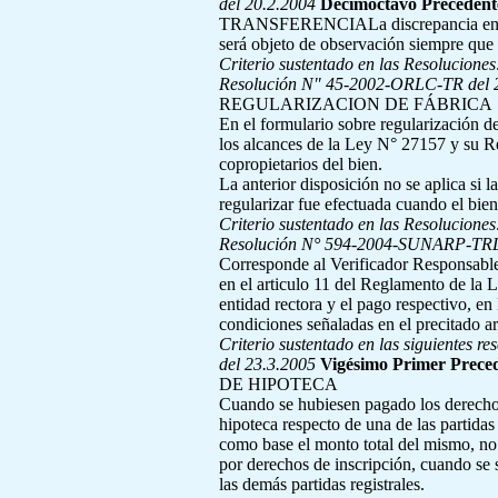
del 20.2.2004
Decimoctavo Precedent
TRANSFERENCIALa discrepancia en cuanto
será objeto de observación siempre que 
Criterio sustentado en las Resolucione
Resolución N" 45-2002-ORLC-TR del 
REGULARIZACION DE FÁBRICA
En el formulario sobre regularización d
los alcances de la Ley N° 27157 y su R
copropietarios del bien.
La anterior disposición no se aplica si l
regularizar fue efectuada cuando el bien
Criterio sustentado en las Resolucione
Resolución N° 594-2004-SUNARP-TRL-
Corresponde al Verificador Responsable 
en el articulo 11 del Reglamento de la 
entidad rectora y el pago respectivo, en 
condiciones señaladas en el precitado ar
Criterio sustentado en las siguientes re
del 23.3.2005
Vigésimo Primer Prece
DE HIPOTECA
Cuando se hubiesen pagado los derechos
hipoteca respecto de una de las partida
como base el monto total del mismo, no
por derechos de inscripción, cuando se s
las demás partidas registrales.