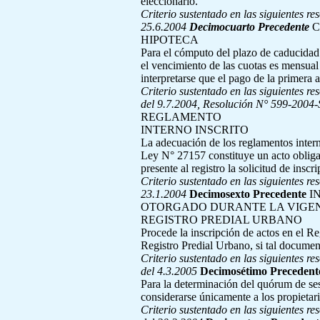
eleccionario.
Criterio sustentado en las siguientes re
25.6.2004
Decimocuarto Precedente
C
HIPOTECA
Para el cómputo del plazo de caducidad 
el vencimiento de las cuotas es mensual
interpretarse que el pago de la primera 
Criterio sustentado en las siguientes re
del 9.7.2004, Resolución N° 599-200
REGLAMENTO
INTERNO INSCRITO
La adecuación de los reglamentos intern
Ley N° 27157 constituye un acto obligat
presente al registro la solicitud de ins
Criterio sustentado en las siguientes re
23.1.2004
Decimosexto Precedente
I
OTORGADO DURANTE LA VIGEN
REGISTRO PREDIAL URBANO
Procede la inscripción de actos en el Re
Registro Predial Urbano, si tal document
Criterio sustentado en las siguientes re
del 4.3.2005
Decimosétimo Precedent
Para la determinación del quórum de ses
considerarse únicamente a los propietar
Criterio sustentado en las siguientes re