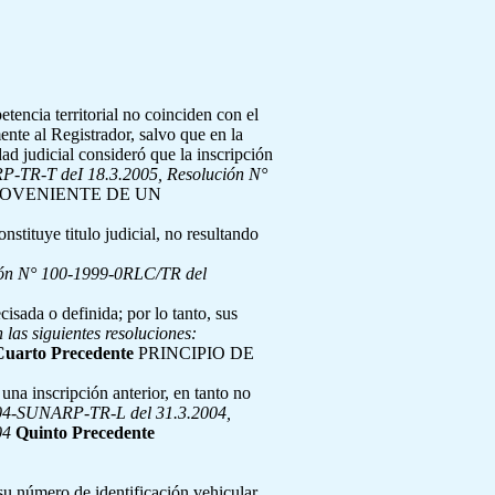
O
encia territorial no coinciden con el
mente al Registrador, salvo que en la
ad judicial consideró que la inscripción
-TR-T deI 18.3.2005, Resolución N°
ROVENIENTE DE UN
stituye titulo judicial, no resultando
ión N° 100-1999-0RLC/TR del
cisada o definida; por lo tanto, sus
 las siguientes resoluciones:
Cuarto Precedente
PRINCIPIO DE
una inscripción anterior, en tanto no
04-SUNARP-TR-L del 31.3.2004,
04
Quinto Precedente
 su número de identificación vehicular