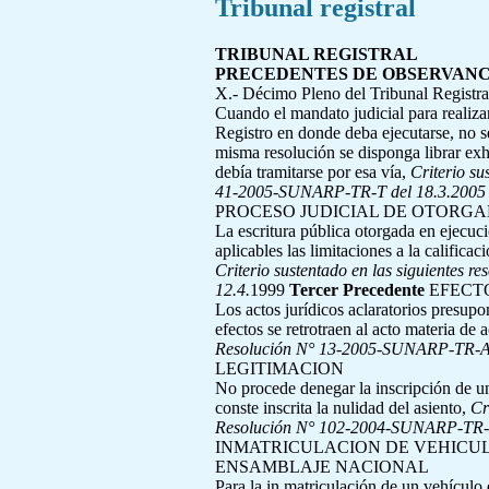
Tribunal registral
TRIBUNAL REGISTRAL
PRECEDENTES DE OBSERVANC
X.- Décimo Pleno del Tribunal Registr
Cuando el mandato judicial para realiza
Registro en donde deba ejecutarse, no ser
misma resolución se disponga librar exho
debía tramitarse por esa vía,
Criterio su
41-2005-SUNARP-TR-T del 18.3.2005
PROCESO JUDICIAL DE OTORGA
La escritura pública otorgada en ejecuci
aplicables las limitaciones a la califica
Criterio sustentado en las siguientes re
12.4.
1999
Tercer Precedente
EFECT
Los actos jurídicos aclaratorios presupon
efectos se retrotraen al acto materia de 
Resolución N° 13-2005-SUNARP-TR-A 
LEGITIMACION
No procede denegar la inscripción de un
conste inscrita la nulidad del asiento,
Cr
Resolución N° 102-2004-SUNARP-TR-L
INMATRICULACION DE VEHICUL
ENSAMBLAJE NACIONAL
Para la in matriculación de un vehículo 