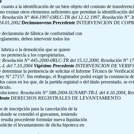
e
 a la identificación de un bien objeto del contrato de transferencia m
no existan otros elementos suficientes que permitan la identificación d
s:
Resolución N° 464-1997-ORLC-TR del 12.12.1997, Resolución N" 
24.01.2002
Decimonoveno Precedente
INTERVENCION DE COPR
e declaratoria de fábrica de conformidad con
eglamento, deben intervenir todos los
a fabrica o la demolición que se quiere
 no pertenecía a los copropietarios.
s:
Resolución N° 445-2000-0RLC-TR del 15.12.2000, Resolución N° 1
L del 7.10.2004
Vigésimo Precedente
INTERVENCION DE VERIF
determinar la pertinencia de solicitar el Informe Técnico de Verificaci
Ley N° 27157. Sin embargo, el Registrador podrá exigir la constancia d
los casos en los que, de la partida registral o del titulo presentado, se e
ticulo.
soluciones:
Resolución N° 588-2004-SUNARP-TR-L del 4.10.2004, R
dente
DERECHOS REGISTRALES DE LEVANTAMIENTO
 de inscripción para la cancelación de la
s donde se extendió el gravamen, teniendo
 resulta procedente formular nueva liquidación
olicite el levantamiento de dicha hipoteca en