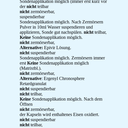
Sondenapplikation möglich (immer erst kurz vor
der
nicht
teilbar
nicht
zermörserbar,
suspendierbar
Sondenapplikation möglich. Nach Zermörsern
Pulver in 10ml Wasser suspendieren und
applizieren, Sonde gut nachspülen.
nicht
teilbar,
Keine
Sondenapplikation möglich.
nicht
zermörserbar,
Alternative:
Epivir Lösung.
nicht
suspendierbar
Sondenapplikation möglich. Zermörsern immer
erst
Keine
Sondenapplikation möglich
(Matrixtbl.).
nicht
zermörserbar,
Alternative
: Ergenyl Chronosphere
Retardgranulat
nicht
suspendierbar
nicht
teilbar,
Keine
Sondenapplikation möglich. Nach dem
Öffnen
nicht
zermörserbar,
der Kapseln wird enthaltenes Eisen oxidiert.
nicht
suspendierbar
nicht
teilbar,