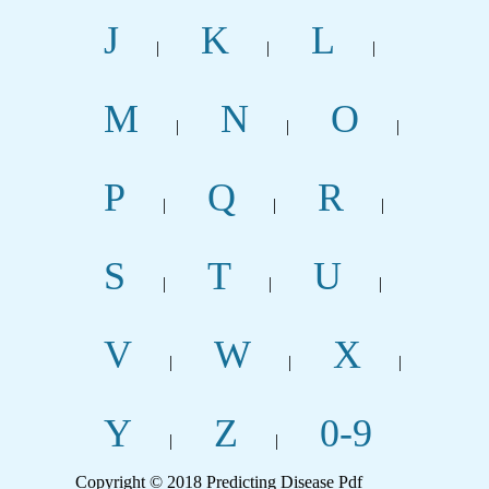
J
K
L
|
|
|
M
N
O
|
|
|
P
Q
R
|
|
|
S
T
U
|
|
|
V
W
X
|
|
|
Y
Z
0-9
|
|
Copyright © 2018 Predicting Disease Pdf