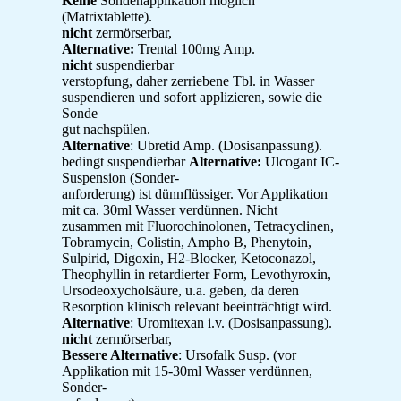
Keine
Sondenapplikation möglich
(Matrixtablette).
nicht
zermörserbar,
Alternative:
Trental 100mg Amp.
nicht
suspendierbar
verstopfung, daher zerriebene Tbl. in Wasser
suspendieren und sofort applizieren, sowie die
Sonde
gut nachspülen.
Alternative
: Ubretid Amp. (Dosisanpassung).
bedingt suspendierbar
Alternative:
Ulcogant IC-
Suspension (Sonder-
anforderung) ist dünnflüssiger. Vor Applikation
mit ca. 30ml Wasser verdünnen. Nicht
zusammen mit Fluorochinolonen, Tetracyclinen,
Tobramycin, Colistin, Ampho B, Phenytoin,
Sulpirid, Digoxin, H2-Blocker, Ketoconazol,
Theophyllin in retardierter Form, Levothyroxin,
Ursodeoxycholsäure, u.a. geben, da deren
Resorption klinisch relevant beeinträchtigt wird.
Alternative
: Uromitexan i.v. (Dosisanpassung).
nicht
zermörserbar,
Bessere Alternative
: Ursofalk Susp. (vor
Applikation mit 15-30ml Wasser verdünnen,
Sonder-