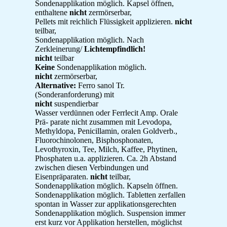
Sondenapplikation möglich. Kapsel öffnen,
enthaltene
nicht
zermörserbar,
Pellets mit reichlich Flüssigkeit applizieren.
nicht
teilbar,
Sondenapplikation möglich. Nach
Zerkleinerung/
Lichtempfindlich!
nicht
teilbar
Keine
Sondenapplikation möglich.
nicht
zermörserbar,
Alternative:
Ferro sanol Tr.
(Sonderanforderung) mit
nicht
suspendierbar
Wasser verdünnen oder Ferrlecit Amp. Orale
Prä- parate nicht zusammen mit Levodopa,
Methyldopa, Penicillamin, oralen Goldverb.,
Fluorochinolonen, Bisphosphonaten,
Levothyroxin, Tee, Milch, Kaffee, Phytinen,
Phosphaten u.a. applizieren. Ca. 2h Abstand
zwischen diesen Verbindungen und
Eisenpräparaten.
nicht
teilbar,
Sondenapplikation möglich. Kapseln öffnen.
Sondenapplikation möglich. Tabletten zerfallen
spontan in Wasser zur applikationsgerechten
Sondenapplikation möglich. Suspension immer
erst kurz vor Applikation herstellen, möglichst