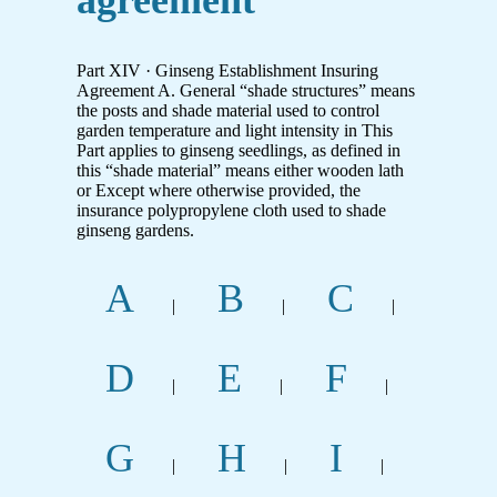
Part XIV · Ginseng Establishment Insuring
Agreement A. General “shade structures” means
the posts and shade material used to control
garden temperature and light intensity in This
Part applies to ginseng seedlings, as defined in
this “shade material” means either wooden lath
or Except where otherwise provided, the
insurance polypropylene cloth used to shade
ginseng gardens.
A
B
C
|
|
|
D
E
F
|
|
|
G
H
I
|
|
|