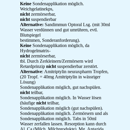
Keine
Sondenapplikation möglich.
Weichgelatinekps,
nicht
zermörserbar,
nicht
suspendierbar
Alternative:
Sandimmun Optoral Lsg. (mit 30ml
Wasser verdünnen und gut umrühren, evtl.
Blutspiegel
bestimmen, Sonderanforderung).
Keine
Sondenapplikation möglich, da
Hydrogelmatrix-
nicht
zermörserbar,
tbl. Durch Zerkleinern/Zermörsern wird
Retardprinzip
nicht
suspendierbar zerstört.
Alternative
: Amitriptylin neuraxpharm Tropfen,
(20 Tropf. = 40mg Amitriptylin in wässriger
Lösung)
Sondenapplikation möglich, gut nachspülen.
nicht
teilbar,
Sondenapplikation möglich. In Wasser lösen
(häufige
nicht
teilbar,
Sondenapplikation möglich (gut nachspülen).
Sondenapplikation möglich. Zermörsern und als
Sondenapplikation möglich. Tabs in 50ml
Wasser zerfallen lassen. Resorption kann durch
Al, Ca (Milch, Milchprodukte), Mg, Antazida,