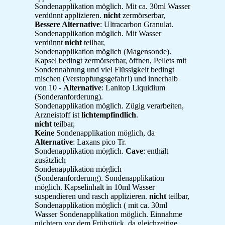
Sondenapplikation möglich. Mit ca. 30ml Wasser
verdünnt applizieren.
nicht
zermörserbar,
Bessere Alternative
: Ultracarbon Granulat.
Sondenapplikation möglich. Mit Wasser
verdünnt
nicht
teilbar,
Sondenapplikation möglich (Magensonde).
Kapsel bedingt zermörserbar, öffnen, Pellets mit
Sondennahrung und viel Flüssigkeit bedingt
mischen (Verstopfungsgefahr!) und innerhalb
von 10 -
Alternative
: Lanitop Liquidium
(Sonderanforderung).
Sondenapplikation möglich. Zügig verarbeiten,
Arzneistoff ist
lichtempfindlich
.
nicht
teilbar,
Keine
Sondenapplikation möglich, da
Alternative
: Laxans pico Tr.
Sondenapplikation möglich.
Cave
: enthält
zusätzlich
Sondenapplikation möglich
(Sonderanforderung). Sondenapplikation
möglich. Kapselinhalt in 10ml Wasser
suspendieren und rasch applizieren.
nicht
teilbar,
Sondenapplikation möglich ( mit ca. 30ml
Wasser Sondenapplikation möglich. Einnahme
nüchtern vor dem Frühstück, da gleichzeitige