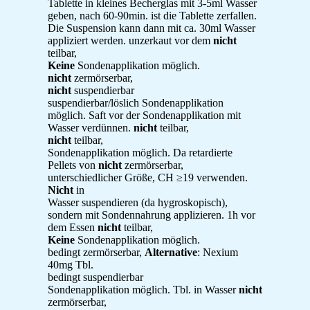
Tablette in kleines Becherglas mit 3-5ml Wasser
geben, nach 60-90min. ist die Tablette zerfallen.
Die Suspension kann dann mit ca. 30ml Wasser
appliziert werden. unzerkaut vor dem
nicht
teilbar,
Keine
Sondenapplikation möglich.
nicht
zermörserbar,
nicht
suspendierbar
suspendierbar/löslich Sondenapplikation
möglich. Saft vor der Sondenapplikation mit
Wasser verdünnen.
nicht
teilbar,
nicht
teilbar,
Sondenapplikation möglich. Da retardierte
Pellets von
nicht
zermörserbar,
unterschiedlicher Größe, CH ≥19 verwenden.
Nicht
in
Wasser suspendieren (da hygroskopisch),
sondern mit Sondennahrung applizieren. 1h vor
dem Essen
nicht
teilbar,
Keine
Sondenapplikation möglich.
bedingt zermörserbar,
Alternative
: Nexium
40mg Tbl.
bedingt suspendierbar
Sondenapplikation möglich. Tbl. in Wasser
nicht
zermörserbar,