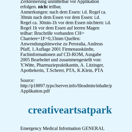
Zerkleinerung unmittelbar vor Applikation
erfolgen.
nich
t teilbar,
Anmerkungen: nach dem Essen: i.d. Regel ca.
30min nach dem Essen vor dem Essen: i.d.
Regel ca. 30min-1h vor dem Essen nüchtern: i.d.
Regel 1h vor dem Essen auf leeren Magen
teilbar: Bruchrille vorhanden CH=
Charriere=1F=0,33mm Quellen:
Anwendungshinweise zu Peroralia, Andreas
Pfaff, 1.Auflage 2001 Firmenauskünfte,
Fachinformationen auf CD-ROM, Ausgabe
2005 Bearbeitet und zusammengestellt von:
Y.Witte, Pharmaziepraktikantin, A. Litzinger,
Apothekerin, T.Scherer, PTA, K.Klein, PTA
Source:
http://p18897.typo3server.info/fileadmin/inhalte/pdfs/Peroral
Applikation.pdf
creativeartsatpark.org
Emergency Medical Information GENERAL