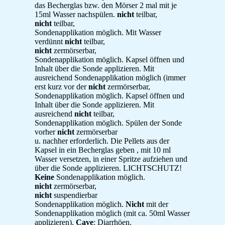
das Becherglas bzw. den Mörser 2 mal mit je
15ml Wasser nachspülen.
nicht
teilbar,
nicht
teilbar,
Sondenapplikation möglich. Mit Wasser
verdünnt
nicht
teilbar,
nicht
zermörserbar,
Sondenapplikation möglich. Kapsel öffnen und
Inhalt über die Sonde applizieren. Mit
ausreichend Sondenapplikation möglich (immer
erst kurz vor der
nicht
zermörserbar,
Sondenapplikation möglich. Kapsel öffnen und
Inhalt über die Sonde applizieren. Mit
ausreichend
nicht
teilbar,
Sondenapplikation möglich. Spülen der Sonde
vorher
nicht
zermörserbar
u. nachher erforderlich. Die Pellets aus der
Kapsel in ein Becherglas geben , mit 10 ml
Wasser versetzen, in einer Spritze aufziehen und
über die Sonde applizieren. LICHTSCHUTZ!
Keine
Sondenapplikation möglich.
nicht
zermörserbar,
nicht
suspendierbar
Sondenapplikation möglich.
Nicht
mit der
Sondenapplikation möglich (mit ca. 50ml Wasser
applizieren).
Cave
: Diarrhöen.