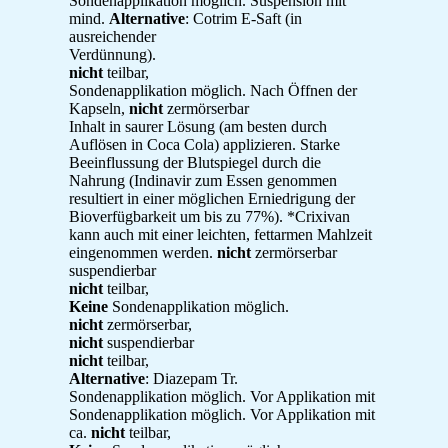
Sondenapplikation möglich. Suspension mit
mind.
Alternative
: Cotrim E-Saft (in
ausreichender
Verdünnung).
nicht
teilbar,
Sondenapplikation möglich. Nach Öffnen der
Kapseln,
nicht
zermörserbar
Inhalt in saurer Lösung (am besten durch
Auflösen in Coca Cola) applizieren. Starke
Beeinflussung der Blutspiegel durch die
Nahrung (Indinavir zum Essen genommen
resultiert in einer möglichen Erniedrigung der
Bioverfügbarkeit um bis zu 77%). *Crixivan
kann auch mit einer leichten, fettarmen Mahlzeit
eingenommen werden.
nicht
zermörserbar
suspendierbar
nicht
teilbar,
Keine
Sondenapplikation möglich.
nicht
zermörserbar,
nicht
suspendierbar
nicht
teilbar,
Alternative
: Diazepam Tr.
Sondenapplikation möglich. Vor Applikation mit
Sondenapplikation möglich. Vor Applikation mit
ca.
nicht
teilbar,