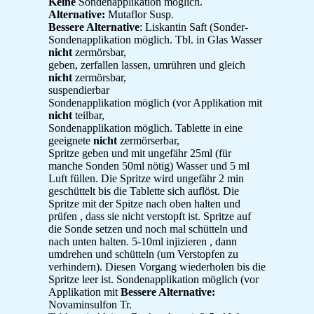
Keine
Sondenapplikation möglich.
Alternative:
Mutaflor Susp.
Bessere Alternative
: Liskantin Saft (Sonder-
Sondenapplikation möglich. Tbl. in Glas Wasser
nicht
zermörsbar,
geben, zerfallen lassen, umrühren und gleich
nicht
zermörsbar,
suspendierbar
Sondenapplikation möglich (vor Applikation mit
nicht
teilbar,
Sondenapplikation möglich. Tablette in eine
geeignete
nicht
zermörserbar,
Spritze geben und mit ungefähr 25ml (für
manche Sonden 50ml nötig) Wasser und 5 ml
Luft füllen. Die Spritze wird ungefähr 2 min
geschüttelt bis die Tablette sich auflöst. Die
Spritze mit der Spitze nach oben halten und
prüfen , dass sie nicht verstopft ist. Spritze auf
die Sonde setzen und noch mal schütteln und
nach unten halten. 5-10ml injizieren , dann
umdrehen und schütteln (um Verstopfen zu
verhindern). Diesen Vorgang wiederholen bis die
Spritze leer ist. Sondenapplikation möglich (vor
Applikation mit
Bessere Alternative:
Novaminsulfon Tr.