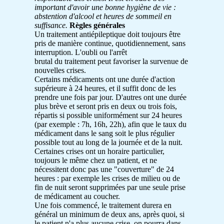
important d'avoir une bonne hygiène de vie :
abstention d'alcool et heures de sommeil en
suffisance.
Règles générales
Un traitement antiépileptique doit toujours être
pris de manière continue, quotidiennement, sans
interruption. L'oubli ou l'arrêt
brutal du traitement peut favoriser la survenue de
nouvelles crises.
Certains médicaments ont une durée d'action
supérieure à 24 heures, et il suffit donc de les
prendre une fois par jour. D'autres ont une durée
plus brève et seront pris en deux ou trois fois,
répartis si possible uniformément sur 24 heures
(par exemple : 7h, 16h, 22h), afin que le taux du
médicament dans le sang soit le plus régulier
possible tout au long de la journée et de la nuit.
Certaines crises ont un horaire particulier,
toujours le même chez un patient, et ne
nécessitent donc pas une "couverture" de 24
heures : par exemple les crises de milieu ou de
fin de nuit seront supprimées par une seule prise
de médicament au coucher.
Une fois commencé, le traitement durera en
général un minimum de deux ans, après quoi, si
le patient n'a plus aucune crise, on pourra dans