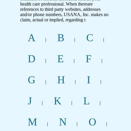
health care professional. When thereare
references to third party websites, addresses
and/or phone numbers, USANA, Inc. makes no
claim, actual or implied, regarding t
A
B
C
|
|
|
D
E
F
|
|
|
G
H
I
|
|
|
J
K
L
|
|
|
M
N
O
|
|
|