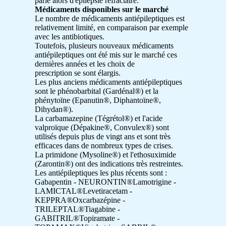
parle alors d'épilepsie réfractaire.
Médicaments disponibles sur le marché
Le nombre de médicaments antiépileptiques est
relativement limité, en comparaison par exemple
avec les antibiotiques.
Toutefois, plusieurs nouveaux médicaments
antiépileptiques ont été mis sur le marché ces
dernières années et les choix de
prescription se sont élargis.
Les plus anciens médicaments antiépileptiques
sont le phénobarbital (Gardénal®) et la
phénytoïne (Epanutin®, Diphantoïne®,
Dihydan®).
La carbamazepine (Tégrétol®) et l'acide
valproïque (Dépakine®, Convulex®) sont
utilisés depuis plus de vingt ans et sont très
efficaces dans de nombreux types de crises.
La primidone (Mysoline®) et l'ethosuximide
(Zarontin®) ont des indications très restreintes.
Les antiépileptiques les plus récents sont :
Gabapentin - NEURONTIN®Lamotrigine -
LAMICTAL®Levetiracetam -
KEPPRA®Oxcarbazépine -
TRILEPTAL®Tiagabine -
GABITRIL®Topiramate -