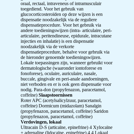
oraal, rectaal, intraveneus of intramusculair
toegediend. Voor het gebruik van
glucocorticosteroïden op deze wijzen is een
dispensatie noodzakelijk via de reguliere
dispensatieprocedure. Voor het gebruik via
andere toedieningswijzen (intra- articulaire, peri-
articulaire, peritendineuse, epidurale, intracutane
injecties en inhalatie) is een dispensatie
noodzakelijk via de verkorte
dispensatieprocedure, behalve voor gebruik via
de hieronder genoemde toedieningswijzen.
Lokale toepassingen zijn, wanneer gebruikt voor
dermatologische (waaronder iontoforese en
fonoforese), oculaire, auriculaire, nasale,
buccale, gingivale en peri-anale aandoeningen,
niet verboden en er is ook geen dispensatie voor
nodig. Para-don (propyfenazon, paracetamol,
coffeïne)
Slaapstoornissen
Roter APC (acetylsalicylzuur, paracetamol,
coffeïne) Dormicum (midazolam) Sanalgin
(propyfenazon, paracetamol, coffeïne) Saridon
(propyfenazon, paracetamol, coffeïne)
Verdovingen, lokaal
Ultracain D-S (articaïne, epinefrine) 4 Xylocaïne
+ adrenaline (lidocaïne, epinefrine) 4 4 Lokaal