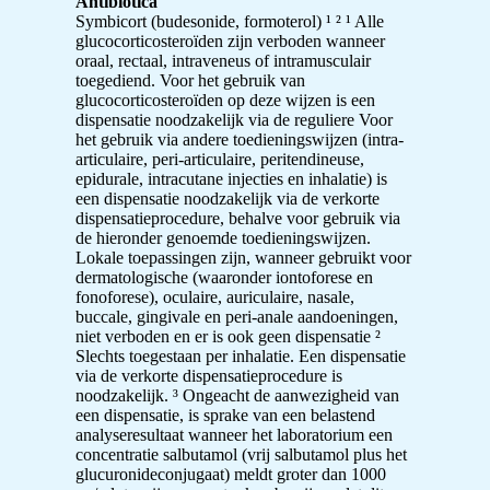
Antibiotica
Symbicort (budesonide, formoterol) ¹ ² ¹ Alle
glucocorticosteroïden zijn verboden wanneer
oraal, rectaal, intraveneus of intramusculair
toegediend. Voor het gebruik van
glucocorticosteroïden op deze wijzen is een
dispensatie noodzakelijk via de reguliere Voor
het gebruik via andere toedieningswijzen (intra-
articulaire, peri-articulaire, peritendineuse,
epidurale, intracutane injecties en inhalatie) is
een dispensatie noodzakelijk via de verkorte
dispensatieprocedure, behalve voor gebruik via
de hieronder genoemde toedieningswijzen.
Lokale toepassingen zijn, wanneer gebruikt voor
dermatologische (waaronder iontoforese en
fonoforese), oculaire, auriculaire, nasale,
buccale, gingivale en peri-anale aandoeningen,
niet verboden en er is ook geen dispensatie ²
Slechts toegestaan per inhalatie. Een dispensatie
via de verkorte dispensatieprocedure is
noodzakelijk. ³ Ongeacht de aanwezigheid van
een dispensatie, is sprake van een belastend
analyseresultaat wanneer het laboratorium een
concentratie salbutamol (vrij salbutamol plus het
glucuronideconjugaat) meldt groter dan 1000