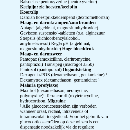
Balsoclase pentoxyverine (pentoxyverine)
Keelpijn: zie hoesten/keelpijn
Koortslip
Darolan hoestprikkeldempend (dextromethorfan)
Maag- en darmkrampen/zuurbranden
Antagel (algeldraat, magnesiumhydroxide)
Gaviscon suspensie/ -tabletten (o.a. alginezuur,
Strepsils (dichloorbenzylalcohol,
amylmetacresol) Regla pH (algeldraat,
magnesiumhydroxide)
Hoge bloeddruk
Maag- en darmzweer
Pantopac (amoxicilline, claritromycine,
pantoprazol) Transipeg (macrogol 3350)
Pantozol (pantoprazol)
Oogontsteking
Dexagenta-POS (dexamethason, gentamicine) ¹
Dexamytrex (dexamethason, gentamicine) ¹
Malaria (profylaxe)
Maxitrol (dexamethason, neomycine,
polymyxine)¹ Terra cortril (oxytetracycline,
hydrocortison,
Migraine
¹ Alle glucocorticosteroïden zijn verboden
wanneer oraal, rectaal, intraveneus of
intramusculair toegediend. Voor het gebruik van
glucocorticosteroïden op deze wijzen is een
dispensatie noodzakelijk via de reguliere