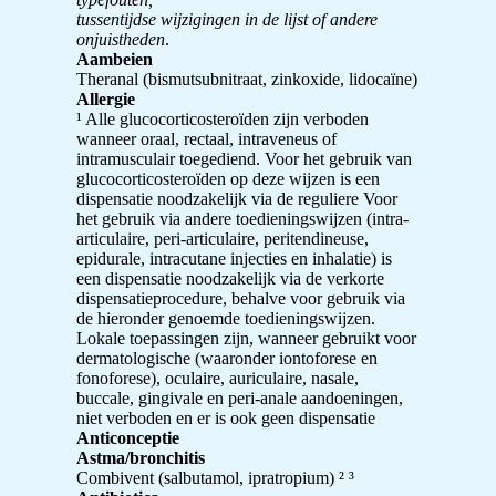
tussentijdse wijzigingen in de lijst of andere
onjuistheden
.
Aambeien
Theranal (bismutsubnitraat, zinkoxide, lidocaïne)
Allergie
¹ Alle glucocorticosteroïden zijn verboden
wanneer oraal, rectaal, intraveneus of
intramusculair toegediend. Voor het gebruik van
glucocorticosteroïden op deze wijzen is een
dispensatie noodzakelijk via de reguliere Voor
het gebruik via andere toedieningswijzen (intra-
articulaire, peri-articulaire, peritendineuse,
epidurale, intracutane injecties en inhalatie) is
een dispensatie noodzakelijk via de verkorte
dispensatieprocedure, behalve voor gebruik via
de hieronder genoemde toedieningswijzen.
Lokale toepassingen zijn, wanneer gebruikt voor
dermatologische (waaronder iontoforese en
fonoforese), oculaire, auriculaire, nasale,
buccale, gingivale en peri-anale aandoeningen,
niet verboden en er is ook geen dispensatie
Anticonceptie
Astma/bronchitis
Combivent (salbutamol, ipratropium) ² ³