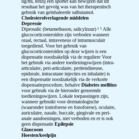
ng/ml, tenzij een sporter kan bewijzen dat dit
resultaat het gevolg was van het therapeutisch
gebruik van geïnhaleerde salbutamol.
Cholesterolverlagende middelen
Depressie
Diprosalic (betamethason, salicylzuur) ¹ ¹ Alle
glucocorticosteroïden zijn verboden wanneer
oraal, rectaal, intraveneus of intramusculair
toegediend. Voor het gebruik van
glucocorticosteroïden op deze wijzen is een
dispensatie noodzakelijk via de reguliere Voor
het gebruik via andere toedieningswijzen (intra-
articulaire, peri-articulaire, peritendineuse,
epidurale, intracutane injecties en inhalatie) is
een dispensatie noodzakelijk via de verkorte
dispensatieprocedure, behalve
Diabetes mellitus
voor gebruik via de hieronder genoemde
toedieningswijzen. Lokale toepassingen zijn,
wanneer gebruikt voor dermatologische
(waaronder iontoforese en fonoforese), oculaire,
auriculaire, nasale, buccale, gingivale en peri-
anale aandoeningen, niet verboden en er is ook
geen dispensatie
Epilepsie
Glaucoom
Hoesten/keelpijn