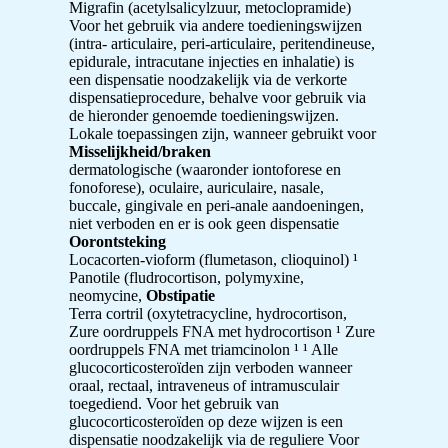
Migrafin (acetylsalicylzuur, metoclopramide)
Voor het gebruik via andere toedieningswijzen
(intra- articulaire, peri-articulaire, peritendineuse,
epidurale, intracutane injecties en inhalatie) is
een dispensatie noodzakelijk via de verkorte
dispensatieprocedure, behalve voor gebruik via
de hieronder genoemde toedieningswijzen.
Lokale toepassingen zijn, wanneer gebruikt voor
Misselijkheid/braken
dermatologische (waaronder iontoforese en
fonoforese), oculaire, auriculaire, nasale,
buccale, gingivale en peri-anale aandoeningen,
niet verboden en er is ook geen dispensatie
Oorontsteking
Locacorten-vioform (flumetason, clioquinol) ¹
Panotile (fludrocortison, polymyxine,
neomycine,
Obstipatie
Terra cortril (oxytetracycline, hydrocortison,
Zure oordruppels FNA met hydrocortison ¹ Zure
oordruppels FNA met triamcinolon ¹ ¹ Alle
glucocorticosteroïden zijn verboden wanneer
oraal, rectaal, intraveneus of intramusculair
toegediend. Voor het gebruik van
glucocorticosteroïden op deze wijzen is een
dispensatie noodzakelijk via de reguliere Voor