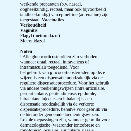
werkende preparaten (b.v. nasaal,
oogheelkundig, rectaal, maar ook bijvoorbeeld
tandheelkundig) van epinefrine (adrenaline) zijn
toegestaan.
Vaccinaties
Verkoudheid
Vaginitis
Flagyl (metronidazol)
Metronidazol
Noten
¹ Alle glucocorticosteroïden zijn verboden
wanneer oraal, rectaal, intraveneus of
intramusculair toegediend. Voor
het gebruik van glucocorticosteroïden op deze
wijzen is een dispensatie noodzakelijk via de
reguliere dispensatieprocedure. Voor het gebruik
via andere toedieningswijzen (intra-articulaire,
peri-articulaire, peritendineuse, epidurale,
intracutane injecties en inhalatie) is een
dispensatie noodzakelijk via de verkorte
dispensatieprocedure, behalve voor gebruik via
de hieronder genoemde toedieningswijzen.
Lokale toepassingen zijn, wanneer gebruikt voor
dermatologische (waaronder iontoforese en
fonoforese), oculaire, auriculaire, nasale,