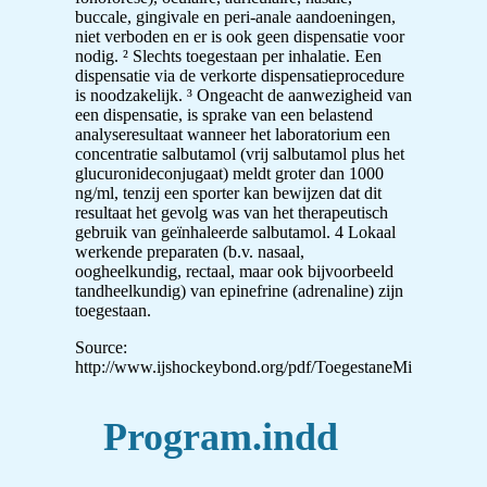
buccale, gingivale en peri-anale aandoeningen,
niet verboden en er is ook geen dispensatie voor
nodig. ² Slechts toegestaan per inhalatie. Een
dispensatie via de verkorte dispensatieprocedure
is noodzakelijk. ³ Ongeacht de aanwezigheid van
een dispensatie, is sprake van een belastend
analyseresultaat wanneer het laboratorium een
concentratie salbutamol (vrij salbutamol plus het
glucuronideconjugaat) meldt groter dan 1000
ng/ml, tenzij een sporter kan bewijzen dat dit
resultaat het gevolg was van het therapeutisch
gebruik van geïnhaleerde salbutamol. 4 Lokaal
werkende preparaten (b.v. nasaal,
oogheelkundig, rectaal, maar ook bijvoorbeeld
tandheelkundig) van epinefrine (adrenaline) zijn
toegestaan.
Source:
http://www.ijshockeybond.org/pdf/ToegestaneMiddelen(200
Program.indd