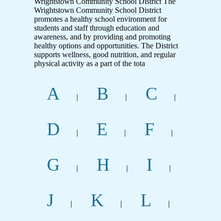
Wrightstown Community School District The
Wrightstown Community School District
promotes a healthy school environment for
students and staff through education and
awareness, and by providing and promoting
healthy options and opportunities. The District
supports wellness, good nutrition, and regular
physical activity as a part of the tota
A
B
C
|
|
|
D
E
F
|
|
|
G
H
I
|
|
|
J
K
L
|
|
|