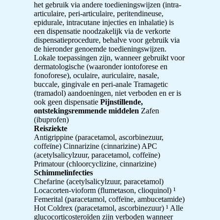
het gebruik via andere toedieningswijzen (intra-
articulaire, peri-articulaire, peritendineuse,
epidurale, intracutane injecties en inhalatie) is
een dispensatie noodzakelijk via de verkorte
dispensatieprocedure, behalve voor gebruik via
de hieronder genoemde toedieningswijzen.
Lokale toepassingen zijn, wanneer gebruikt voor
dermatologische (waaronder iontoforese en
fonoforese), oculaire, auriculaire, nasale,
buccale, gingivale en peri-anale Tramagetic
(tramadol) aandoeningen, niet verboden en er is
ook geen dispensatie
Pijnstillende,
ontstekingsremmende middelen
Zafen
(ibuprofen)
Reisziekte
Antigrippine (paracetamol, ascorbinezuur,
coffeïne) Cinnarizine (cinnarizine) APC
(acetylsalicylzuur, paracetamol, coffeïne)
Primatour (chloorcyclizine, cinnarizine)
Schimmelinfecties
Chefarine (acetylsalicylzuur, paracetamol)
Locacorten-vioform (flumetason, clioquinol) ¹
Femerital (paracetamol, coffeïne, ambucetamide)
Hot Coldrex (paracetamol, ascorbinezuur) ¹ Alle
glucocorticosteroïden zijn verboden wanneer