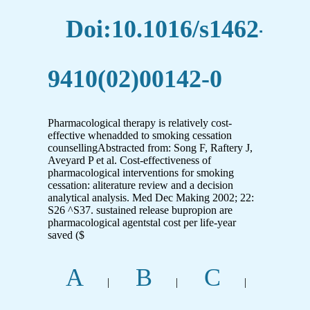
Doi:10.1016/s1462-
9410(02)00142-0
Pharmacological therapy is relatively cost-
effective whenadded to smoking cessation
counsellingAbstracted from: Song F, Raftery J,
Aveyard P et al. Cost-effectiveness of
pharmacological interventions for smoking
cessation: aliterature review and a decision
analytical analysis. Med Dec Making 2002; 22:
S26 ^S37. sustained release bupropion are
pharmacological agentstal cost per life-year
saved ($
A
B
C
|
|
|