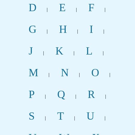
D
E
F
|
|
|
G
H
I
|
|
|
J
K
L
|
|
|
M
N
O
|
|
|
P
Q
R
|
|
|
S
T
U
|
|
|