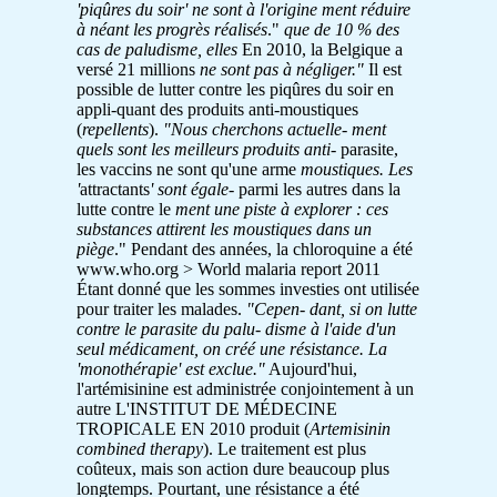
'piqûres du soir' ne sont à l'origine
ment réduire
à néant les progrès réalisés
."
que de 10 % des
cas de paludisme, elles
En 2010, la Belgique a
versé 21 millions
ne sont pas à négliger."
Il est
possible de lutter contre les piqûres du soir en
appli-quant des produits anti-moustiques
(
repellents
).
"Nous cherchons actuelle-
ment
quels sont les meilleurs produits anti-
parasite,
les vaccins ne sont qu'une arme
moustiques. Les
'
attractants
' sont égale-
parmi les autres dans la
lutte contre le
ment une piste à explorer : ces
substances
attirent les moustiques dans un
piège
." Pendant des années, la chloroquine a été
www.who.org > World malaria report 2011
Étant donné que les sommes investies ont utilisée
pour traiter les malades.
"Cepen-
dant, si on lutte
contre le parasite du palu-
disme à l'aide d'un
seul médicament, on créé une résistance. La
'monothérapie' est exclue."
Aujourd'hui,
l'artémisinine est administrée conjointement à un
autre L'INSTITUT DE MÉDECINE
TROPICALE EN 2010 produit (
Artemisinin
combined therapy
). Le traitement est plus
coûteux, mais son action dure beaucoup plus
longtemps. Pourtant, une résistance a été