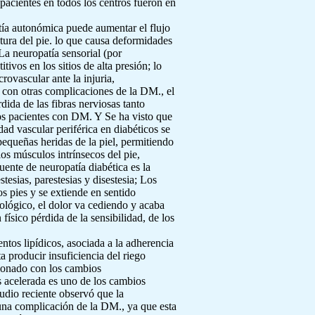
acientes en todos los centros fueron en
atía autonómica puede aumentar el flujo
tura del pie. lo que causa deformidades
La neuropatía sensorial (por
tivos en los sitios de alta presión; lo
rovascular ante la injuria,
 con otras complicaciones de la DM., el
dida de las fibras nerviosas tanto
los pacientes con DM. Y Se ha visto que
ad vascular periférica en diabéticos se
pequeñas heridas de la piel, permitiendo
os músculos intrínsecos del pie,
ente de neuropatía diabética es la
tesias, parestesias y disestesia; Los
s pies y se extiende en sentido
ológico, el dolor va cediendo y acaba
físico pérdida de la sensibilidad, de los
ntos lipídicos, asociada a la adherencia
a producir insuficiencia del riego
acionado con los cambios
s acelerada es uno de los cambios
udio reciente observó que la
o una complicación de la DM., ya que esta