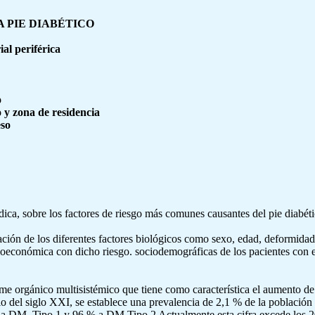
A PIE DIABÉTICO
al periférica
o
 y zona de residencia
eso
médica, sobre los factores de riesgo más comunes causantes del pie diab
ociación de los diferentes factores biológicos como sexo, edad, deformid
cioeconómica con dicho riesgo. sociodemográficas de los pacientes con 
me orgánico multisistémico que tiene como característica el aumento de 
io del siglo XXI, se establece una prevalencia de 2,1 % de la población
 a DM. Tipo 1 y 96 % a DM Tipo 2 Actualmente esta cifra excede los 2