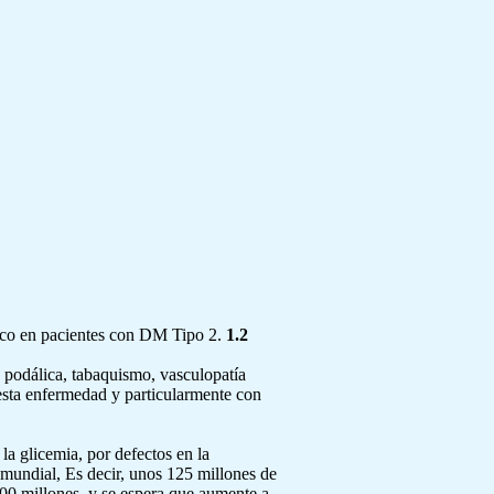
ético en pacientes con DM Tipo 2.
1.2
ad podálica, tabaquismo, vasculopatía
esta enfermedad y particularmente con
la glicemia, por defectos en la
 mundial, Es decir, unos 125 millones de
00 millones, y se espera que aumente a