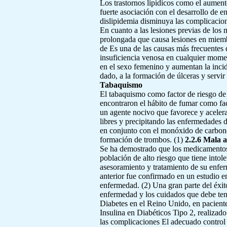
Los trastornos lipídicos como el aumento
fuerte asociación con el desarrollo de 
dislipidemia disminuya las complicacion
En cuanto a las lesiones previas de los 
prolongada que causa lesiones en miembro
de Es una de las causas más frecuentes 
insuficiencia venosa en cualquier moment
en el sexo femenino y aumentan la incid
dado, a la formación de úlceras y servi
Tabaquismo
El tabaquismo como factor de riesgo de 
encontraron el hábito de fumar como fact
un agente nocivo que favorece y acelera
libres y precipitando las enfermedades d
en conjunto con el monóxido de carbono,
formación de trombos. (1)
2.2.6 Mala a
Se ha demostrado que los medicamentos (
población de alto riesgo que tiene intol
asesoramiento y tratamiento de su enfer
anterior fue confirmado en un estudio en
enfermedad. (2) Una gran parte del éxito
enfermedad y los cuidados que debe tene
Diabetes en el Reino Unido, en paciente
Insulina en Diabéticos Tipo 2, realizad
las complicaciones El adecuado control 