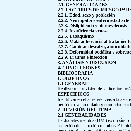
2.1. GENERALIDADES
2.2. FACTORES DE RIESGO PAR
2.2.1. Edad, sexo y población
2.2.2. Neuropatía y enfermedad arteri
2.2.3. Dislipidemia y ateroesclerosis
2.2.4. Insuficiencia venosa
2.2.5. Tabaquismo
2.2.6. Mala adherencia al tratamient
2.2.7. Caminar descalzo, autocuidado
2.2.8. Deformidad podálica y sobrep
2.2.9. Trauma e infección
3. ANÁLISIS Y DISCUSIÓN
4. CONCLUSIONES
BIBLIOGRAFIA
1. OBJETIVOS
1.1 GENERAL
Realizar una revisión de la literatura 
ESPECÍFICOS
Identificar en ella, referencias a la as
periférica, autocuidado y condición so
2. REVISIÓN DEL TEMA
2.1 GENERALIDADES
La diabetes mellitus (DM.) es un síndro
secreción de su acción o ambos. Al inic
personas, de las que 4 % correspondían