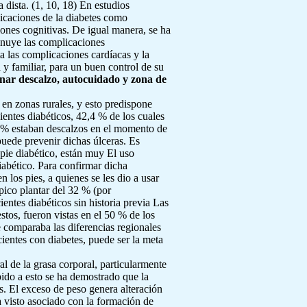
 dista. (1, 10, 18) En estudios
licaciones de la diabetes como
iones cognitivas. De igual manera, se ha
minuye las complicaciones
ta las complicaciones cardíacas y la
y familiar, para un buen control de su
nar descalzo, autocuidado y zona de
en zonas rurales, y esto predispone
ientes diabéticos, 42,4 % de los cuales
84 % estaban descalzos en el momento de
 puede prevenir dichas úlceras. Es
 pie diabético, están muy El uso
iabético. Para confirmar dicha
n los pies, a quienes se les dio a usar
pico plantar del 32 % (por
entes diabéticos sin historia previa Las
stos, fueron vistas en el 50 % de los
e comparaba las diferencias regionales
cientes con diabetes, puede ser la meta
l de la grasa corporal, particularmente
bido a esto se ha demostrado que la
es. El exceso de peso genera alteración
a visto asociado con la formación de