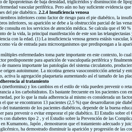
 de lipoproteínas de baja densidad, triglicéridos y disminución de lipop
enfermedad vascular periférica. Pero aún no hay suficiente evidencia que
es del pie diabético.
2.2.4 Insuficiencia venosa
miembros inferiores como factor de riesgo para el pie diabético, la insuf
s inferiores, su aparición se debe a la obstrucción parcial de las venas
de consulta en los servicios de atención médica. Se calcula que el 90 %
o de la vida, la principal manifestación de este son las telangiectasias
encia con la edad. (1) La insuficiencia venosa genera estásis vascular
r como vía de entrada para microorganismos que predispongan a la aparic
múltiples enfermedades toma parte importante en este contexto, lo cual
or predisponente para aparición de vasculopatía periférica y finalmente 
 de manera importante las patologías del sistema circulatorio, producie
e origen autoinmune. La nicotina genera vasoconstricción arterial y entr
 activa la agregación plaquetaria aumentando así el tamaño de las pla
dherencia al tratamiento
metformina) y los cambios en el estilo de vida pueden prevenir o retard
erancia a los carbohidratos. Es bastante frecuente en los pacientes con 
medad, por lo que la mala adherencia al mismo es considerada un factor 
 el que se encontraron 13 pacientes (2,5 %) que desarrollaron pie diabé
 del tratamiento de los pacientes diabéticos, depende de la buena educa
r para prevenir o evitar empeorar el pie diabético. El Estudio sobre el
s con diabetes tipo 2 , y el Estudio sobre la Prevención de las Compli
o en Kumamoto, Japón , demostraron que el tratamiento adecuado y juicio
glicémico, ha demostrado disminuir la aparición y progresión de las c