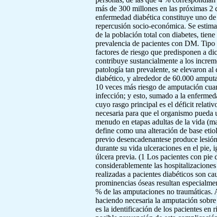
más de 300 millones en las próximas 2 
enfermedad diabética constituye uno de 
repercusión socio-económica. Se estima 
de la población total con diabetes, tien
prevalencia de pacientes con DM. Tipo 2
factores de riesgo que predisponen a di
contribuye sustancialmente a los increm
patología tan prevalente, se elevaron al 
diabético, y alrededor de 60.000 amputa
10 veces más riesgo de amputación cuan
infección; y esto, sumado a la enfermed
cuyo rasgo principal es el déficit relati
necesaria para que el organismo pueda ut
menudo en etapas adultas de la vida (ma
define como una alteración de base etio
previo desencadenantese produce lesión 
durante su vida ulceraciones en el pie,
úlcera previa. (1 Los pacientes con pie
considerablemente las hospitalizaciones
realizadas a pacientes diabéticos son ca
prominencias óseas resultan especialme
% de las amputaciones no traumáticas. A
haciendo necesaria la amputación sobre 
es la identificación de los pacientes en 