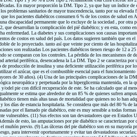
décadas. En mayor proporción la DM. Tipo 2, ya que hay un índice de 
los problemas sanitarios de mayor trascendencia, tanto por su elevada f
que los pacientes diabéticos consumen 6 % de los costos de salud en Am
e una discapacidad permanente que lo excluye de la sociedad , por otra p
, que desarrollan la complicación del pié diabético; y en esta, como en 
cha enfermedad. La diabetes y sus complicaciones son causas importante
entos de costos en salud del país. Los datos sugieren también que en el
doble de lo proyectado. tanto así que veinte por ciento de las hospitaliz
ciones son realizadas Los pacientes diabéticos tienen riesgo de 12 a 25
do se comparan con los controles. La pérdida de los mecanismos de de
ad arterial periférica, desencadena la La DM. Tipo 2 se caracteriza po
vo de producción de insulina y una deficiente utilización periférica por lo
ilizar el azúcar, que es el combustible esencial para el funcionamiento c
yores de 30 años). (4) Una de las principales complicaciones de la DM. 
lógica neuropática y perpetuada por la hiperglicemia mantenida, en la q
y/odel pie con difícil recuperación de este. Se ha calculado que al me
 igualmente se estima que alrededor de un 85 % de quienes sufren amput
 diabético tienen más altas tasas de mortalidad que quienes no lo han a
 y los días de estancia hospitalaria. Se considera que más del 80 % de 
usadas por el llamado pie diabético, este es muy sensible a todas formas 
nte vulnerables. (11) Sus efectos son tan devastadores que en Estados 
demás de esto, las amputaciones por pie diabético se caracterizan por co
el muñón previo. (9) Las úlceras del pie diabético son en su mayoría pr
riesgo, para intervenir oportunamente y evitar tan devastadoras secuelas;