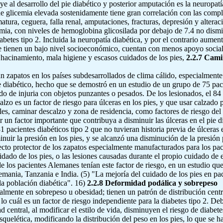
ye al desarrollo del pie diabético y posterior amputación es la neuropatía
de glicemia elevada sostenidamente tiene gran correlación con las comp
tura, ceguera, falla renal, amputaciones, fracturas, depresión y alterac
icemia, con niveles de hemoglobina glicosilada por debajo de 7.4 no dis
abetes tipo 2. Incluida la neuropatía diabética, y por el contrario aumen
 tienen un bajo nivel socioeconómico, cuentan con menos apoyo social 
hacinamiento, mala higiene y escasos cuidados de los pies,
2.2.7 Cami
 zapatos en los países subdesarrollados de clima cálido, especialmente 
ie diabético, hecho que se demostró en un estudio de un grupo de 75 pac
ltado de injuria con objetos punzantes o pesados. De los lesionados, el 
calzo es un factor de riesgo para úlceras en los pies, y que usar calzado
les, caminar descalzo y zona de residencia, como factores de riesgo del
 un factor importante que contribuya a disminuir las úlceras en el pie d
 pacientes diabéticos tipo 2 que no tuvieran historia previa de úlceras e
nuir la presión en los pies, y se alcanzó una disminución de la presión 
cto protector de los zapatos especialmente manufacturados para los paci
uidado de los pies, o las lesiones causadas durante el propio cuidado de e
e los pacientes Alemanes tenían este factor de riesgo, en un estudio qu
emania, Tanzania e India. (5) "La mejoría del cuidado de los pies en pa
la población diabética". 16)
2.2.8 Deformidad podálica y sobrepeso
mente en sobrepeso u obesidad; tienen un patrón de distribución centra
lo cuál es un factor de riesgo independiente para la diabetes tipo 2. De
d central, al modificar el estilo de vida, disminuyen el riesgo de diabet
quelética, modificando la distribución del peso en los pies, lo que se h