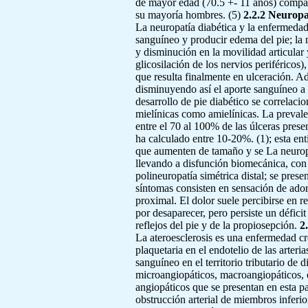
de mayor edad (70.5 +- 11 años) compar
su mayoría hombres. (5)
2.2.2 Neuropa
La neuropatía diabética y la enfermedad
sanguíneo y producir edema del pie; la 
y disminución en la movilidad articular 
glicosilación de los nervios periféricos)
que resulta finalmente en ulceración. Adi
disminuyendo así el aporte sanguíneo a
desarrollo de pie diabético se correlacio
mielínicas como amielínicas. La prevale
entre el 70 al 100% de las úlceras prese
ha calculado entre 10-20%. (1); esta ent
que aumenten de tamaño y se La neuropat
llevando a disfunción biomecánica, con 
polineuropatía simétrica distal; se prese
síntomas consisten en sensación de ador
proximal. El dolor suele percibirse en 
por desaparecer, pero persiste un déficit
reflejos del pie y de la propiosepción.
2
La ateroesclerosis es una enfermedad cró
plaquetaria en el endotelio de las arteri
sanguíneo en el territorio tributario de
microangiopáticos, macroangiopáticos, o
angiopáticos que se presentan en esta p
obstrucción arterial de miembros inferio