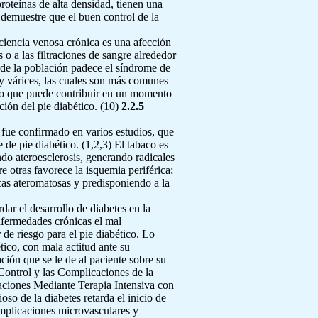
roteínas de alta densidad, tienen una
 demuestre que el buen control de la
iciencia venosa crónica es una afección
 o a las filtraciones de sangre alrededor
 de la población padece el síndrome de
 y várices, las cuales son más comunes
, lo que puede contribuir en un momento
ión del pie diabético. (10)
2.2.5
 fue confirmado en varios estudios, que
de pie diabético. (1,2,3) El tabaco es
ndo ateroesclerosis, generando radicales
e otras favorece la isquemia periférica;
cas ateromatosas y predisponiendo a la
ar el desarrollo de diabetes en la
enfermedades crónicas el mal
de riesgo para el pie diabético. Lo
tico, con mala actitud ante su
ción que se le de al paciente sobre su
 Control y las Complicaciones de la
caciones Mediante Terapia Intensiva con
so de la diabetes retarda el inicio de
omplicaciones microvasculares y