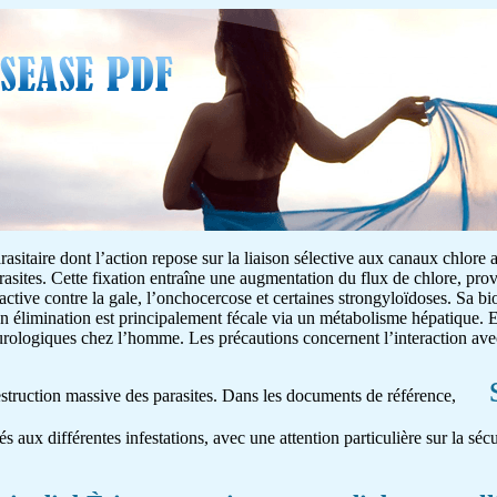
asitaire dont l’action repose sur la liaison sélective aux canaux chlore 
rasites. Cette fixation entraîne une augmentation du flux de chlore, pr
 active contre la gale, l’onchocercose et certaines strongyloïdoses. Sa bio
on élimination est principalement fécale via un métabolisme hépatique. E
neurologiques chez l’homme. Les précautions concernent l’interaction av
destruction massive des parasites. Dans les documents de référence,
és aux différentes infestations, avec une attention particulière sur la séc