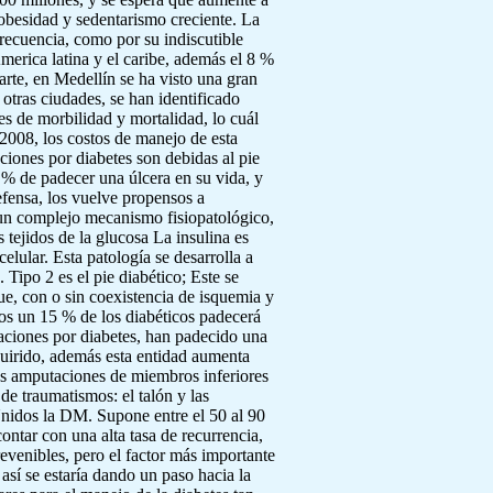
obesidad y sedentarismo creciente. La
recuencia, como por su indiscutible
erica latina y el caribe, además el 8 %
arte, en Medellín se ha visto una gran
otras ciudades, se han identificado
s de morbilidad y mortalidad, lo cuál
 2008, los costos de manejo de esta
aciones por diabetes son debidas al pie
 % de padecer una úlcera en su vida, y
fensa, los vuelve propensos a
r un complejo mecanismo fisiopatológico,
s tejidos de la glucosa La insulina es
elular. Esta patología se desarrolla a
Tipo 2 es el pie diabético; Este se
ue, con o sin coexistencia de isquemia y
nos un 15 % de los diabéticos padecerá
aciones por diabetes, han padecido una
dquirido, además esta entidad aumenta
las amputaciones de miembros inferiores
de traumatismos: el talón y las
Unidos la DM. Supone entre el 50 al 90
ntar con una alta tasa de recurrencia,
evenibles, pero el factor más importante
 así se estaría dando un paso hacia la