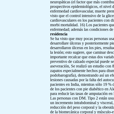
neuropáticas (el factor que más contribu
prospectivos epidemiológicos, el nivel 
enfermedad cardiovascular, muerte prema
visto que el control intensivo de la gl
cardiovasculares en los pacientes con di
morbi mortalidad. 16) Los pacientes que
enfermedad; además las condiciones de 
residencia
Se ha visto que muy pocas personas usan
desarrollare úlceras y posteriormente p
desarrollaron úlceras en los pies, resu
la lesión; esto sugiere, que caminar des
importante recalcar que estas dos variab
preventivo de calzado especial puede ser
aseveración, Se realizó un estudio con 81
zapatos especialmente hechos para dismi
podobarografía), demostrando así un efe
lesiones causadas por la falta del autoc
pacientes en India, mientras sólo 19 % d
de los pacientes con pie diabético en Al
para reducir las tasas de amputación en 
Las personas con DM. Tipo 2 están usual
un incremento intrabdominal y visceral, 
reducción del peso corporal y la obesida
de la biomecánica corporal y músculo-es