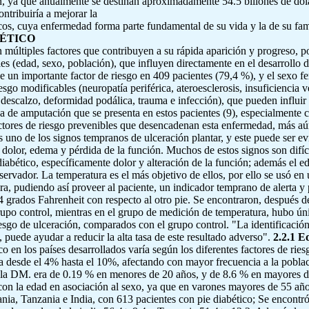
, ya que anualmente se destinan aproximadamente 54.5 billones de dóla
ntribuiría a mejorar la
icos, cuya enfermedad forma parte fundamental de su vida y la de su fam
BÉTICO
n múltiples factores que contribuyen a su rápida aparición y progreso, 
es (edad, sexo, población), que influyen directamente en el desarrollo d
e un importante factor de riesgo en 409 pacientes (79,4 %), y el sexo f
iesgo modificables (neuropatía periférica, ateroesclerosis, insuficiencia
r descalzo, deformidad podálica, trauma e infección), que pueden influi
sa de amputación que se presenta en estos pacientes (9), especialmente 
factores de riesgo prevenibles que desencadenan esta enfermedad, más a
 uno de los signos tempranos de ulceración plantar, y este puede ser e
, dolor, edema y pérdida de la función. Muchos de estos signos son difí
 diabético, específicamente dolor y alteración de la función; además el e
servador. La temperatura es el más objetivo de ellos, por ello se usó en 
ura, pudiendo así proveer al paciente, un indicador temprano de alerta y
4 grados Fahrenheit con respecto al otro pie. Se encontraron, después d
grupo control, mientras en el grupo de medición de temperatura, hubo 
esgo de ulceración, comparados con el grupo control. "La identificación
 puede ayudar a reducir la alta tasa de este resultado adverso".
2.2.1 E
o en los países desarrollados varía según los diferentes factores de ries
ía desde el 4% hasta el 10%, afectando con mayor frecuencia a la poblac
de la DM. era de 0.19 % en menores de 20 años, y de 8.6 % en mayores d
on la edad en asociación al sexo, ya que en varones mayores de 55 años
ania, Tanzania e India, con 613 pacientes con pie diabético; Se encontr