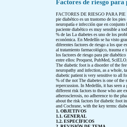
Factores de riesgo para 
FACTORES DE RIESGO PARA PIE 
pie diabético es un trastorno de los pie
neuropatía e infección que en conjunto l
paciente diabético es muy sensible a t
% de las La diabetes es uno de los prob
económica. En Medellín se ha visto gran
diferentes factores de riesgo a los que 
al tratamiento farmacológico, trauma e i
los factores de riesgo para pie diabétic
entre ellos: Proquest, PubMed, SciELO, C
The diabetic foot is a disorder of the fe
neuropathy and infection, as a whole, ta
diabetic patient is very sensitive to all
% of the not The diabetes is one of the
repercussion. In Medellín, it has seen a
different risk factors to those who are e
atherosclerosis, no adherence to the pha
about the risk factors for diabetic foo
and Cochrane, with the key terms: diabe
1. OBJETIVOS
1.1. GENERAL
1.2. ESPECÍFICOS
2. REVISIÓN DE TEMA