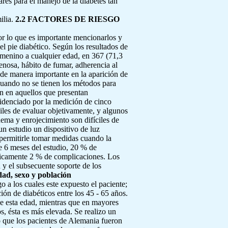
res para el manejo de la diabetes tan
ilia.
2.2 FACTORES DE RIESGO
por lo que es importante mencionarlos y
el pie diabético. Según los resultados de
emenino a cualquier edad, en 367 (71,3
 venosa, hábito de fumar, adherencia al
r de manera importante en la aparición de
cuando no se tienen los métodos para
ún en aquellos que presentan
videnciado por la medición de cinco
ciles de evaluar objetivamente, y algunos
dema y enrojecimiento son difíciles de
un estudio un dispositivo de luz
 permitirle tomar medidas cuando la
e 6 meses del estudio, 20 % de
únicamente 2 % de complicaciones. Los
 y el subsecuente soporte de los
dad, sexo y población
go a los cuales este expuesto el paciente;
ión de diabéticos entre los 45 - 65 años.
e esta edad, mientras que en mayores
, ésta es más elevada. Se realizo un
ó que los pacientes de Alemania fueron