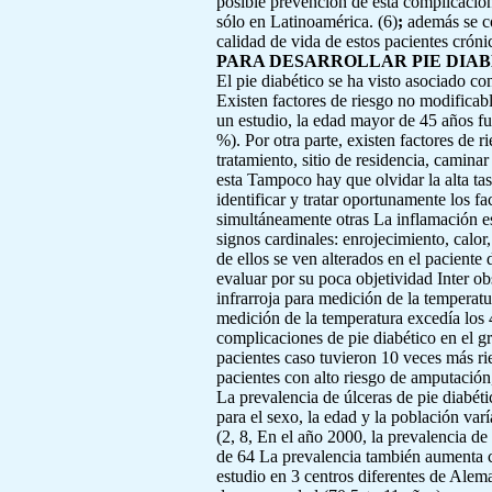
posible prevención de esta complicación
sólo en Latinoamérica. (6)
;
además se co
calidad de vida de estos pacientes crón
PARA DESARROLLAR PIE DIA
El pie diabético se ha visto asociado co
Existen factores de riesgo no modificabl
un estudio, la edad mayor de 45 años fu
%). Por otra parte, existen factores de r
tratamiento, sitio de residencia, camina
esta Tampoco hay que olvidar la alta ta
identificar y tratar oportunamente los 
simultáneamente otras La inflamación es
signos cardinales: enrojecimiento, calor
de ellos se ven alterados en el paciente
evaluar por su poca objetividad Inter ob
infrarroja para medición de la temperat
medición de la temperatura excedía los 
complicaciones de pie diabético en el 
pacientes caso tuvieron 10 veces más ri
pacientes con alto riesgo de amputación,
La prevalencia de úlceras de pie diabétic
para el sexo, la edad y la población var
(2, 8, En el año 2000, la prevalencia 
de 64 La prevalencia también aumenta c
estudio en 3 centros diferentes de Alem