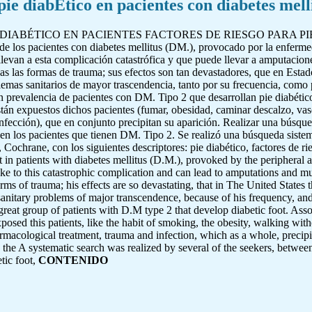
pie diabÈtico en pacientes con diabetes melli
DIABÉTICO EN PACIENTES FACTORES DE RIESGO PARA PIE
s de los pacientes con diabetes mellitus (DM.), provocado por la enfermed
levan a esta complicación catastrófica y que puede llevar a amputacione
odas las formas de trauma; sus efectos son tan devastadores, que en Es
lemas sanitarios de mayor trascendencia, tanto por su frecuencia, como
 prevalencia de pacientes con DM. Tipo 2 que desarrollan pie diabético
están expuestos dichos pacientes (fumar, obesidad, caminar descalzo, vasc
nfección), que en conjunto precipitan su aparición. Realizar una búsqued
o en los pacientes que tienen DM. Tipo 2. Se realizó una búsqueda sistem
ochrane, con los siguientes descriptores: pie diabético, factores de rie
et in patients with diabetes mellitus (D.M.), provoked by the peripheral ar
ke to this catastrophic complication and can lead to amputations and mu
 forms of trauma; his effects are so devastating, that in The United State
 sanitary problems of major transcendence, because of his frequency, a
 great group of patients with D.M type 2 that develop diabetic foot. Ass
xposed this patients, like the habit of smoking, the obesity, walking with
rmacological treatment, trauma and infection, which as a whole, precipita
t in the A systematic search was realized by several of the seekers, bet
tic foot,
CONTENIDO