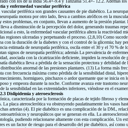
ado con los de la india 56.4+-9.4 y Tanzania 51.4+- 12.2. Además los p
tía y enfermedad vascular periférica
 vascular periférica son grandes causantes de pie diabético. La neurop
neuropatía motora por otro lado, lleva a cambios atróficos en la muscula
y estos problemas, en conjunto, llevan a aumento de la presión plantar. 
, lleva a disminución de la percepción del dolor, generando traumas repeti
cional a esto, la enfermedad vascular periférica altera la reactividad mic
 las regiones ulceradas y perpetuando el proceso. (2,8,10) Como sucede
na con la duración de la diabetes y con el control de la glicemia; hay per
ncia estimada de neuropatía periférica, oscila entre el 30 y el 70 % de 
ntan signos de neuropatía periférica; además La prevalencia de enfermed
idad, asociada con la cicatrización deficiente, impiden la resolución de 
ía diabética lleva a pérdida de la sensación protectora y debilidad de l
distribución anormal de las presiones plantares. (13) La forma más frecu
nta con frecuencia máxima como pérdida de la sensibilidad distal, hiperes
mecimiento, hormigueo, pinchazos o ardor quemante que se inicia en lo
reposo y empeora durante la noche. Conforme avanza este trastorno neur
 de la sensibilidad en las extremidades inferiores, viéndose en el examen 
.2.3 Dislipidemia y ateroesclerosis
nica, caracterizada por la formación de placas de tejido fibroso y eleme
as. La placa aterosclerótica va obstruyendo paulatinamente los vasos hast
 dichas arterias (4). El pie diabético es una complicación de la DM., rel
steoartrósicos y neuropáticos que se generan en ella. La ateroesclerosi
atología, pudiendo relacionarse altamente con esta complicación. Un est
res es un factor de riesgo para el desarrollo del pie diabético, así com