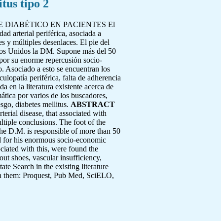
tus tipo 2
 DIABÉTICO EN PACIENTES El
ad arterial periférica, asociada a
s y múltiples desenlaces. El pie del
tados Unidos la DM. Supone más del 50
 por su enorme repercusión socio-
. Asociado a esto se encuentran los
ulopatía periférica, falta de adherencia
a en la literatura existente acerca de
ática por varios de los buscadores,
sgo, diabetes mellitus.
ABSTRACT
terial disease, that associated with
ltiple conclusions. The foot of the
s the D.M. is responsible of more than 50
nd for his enormous socio-economic
ociated with this, were found the
out shoes, vascular insufficiency,
te Search in the existing literature
ween them: Proquest, Pub Med, SciELO,